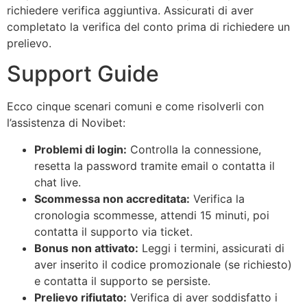
richiedere verifica aggiuntiva. Assicurati di aver
completato la verifica del conto prima di richiedere un
prelievo.
Support Guide
Ecco cinque scenari comuni e come risolverli con
l’assistenza di Novibet:
Problemi di login:
Controlla la connessione,
resetta la password tramite email o contatta il
chat live.
Scommessa non accreditata:
Verifica la
cronologia scommesse, attendi 15 minuti, poi
contatta il supporto via ticket.
Bonus non attivato:
Leggi i termini, assicurati di
aver inserito il codice promozionale (se richiesto)
e contatta il supporto se persiste.
Prelievo rifiutato:
Verifica di aver soddisfatto i