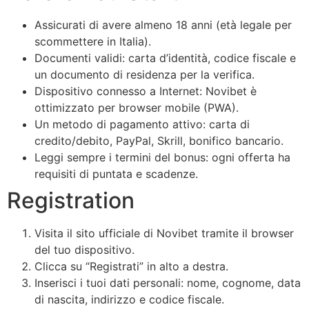
Assicurati di avere almeno 18 anni (età legale per
scommettere in Italia).
Documenti validi: carta d’identità, codice fiscale e
un documento di residenza per la verifica.
Dispositivo connesso a Internet: Novibet è
ottimizzato per browser mobile (PWA).
Un metodo di pagamento attivo: carta di
credito/debito, PayPal, Skrill, bonifico bancario.
Leggi sempre i termini del bonus: ogni offerta ha
requisiti di puntata e scadenze.
Registration
Visita il sito ufficiale di Novibet tramite il browser
del tuo dispositivo.
Clicca su “Registrati” in alto a destra.
Inserisci i tuoi dati personali: nome, cognome, data
di nascita, indirizzo e codice fiscale.