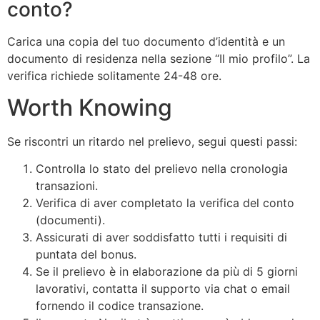
conto?
Carica una copia del tuo documento d’identità e un
documento di residenza nella sezione “Il mio profilo”. La
verifica richiede solitamente 24-48 ore.
Worth Knowing
Se riscontri un ritardo nel prelievo, segui questi passi:
Controlla lo stato del prelievo nella cronologia
transazioni.
Verifica di aver completato la verifica del conto
(documenti).
Assicurati di aver soddisfatto tutti i requisiti di
puntata del bonus.
Se il prelievo è in elaborazione da più di 5 giorni
lavorativi, contatta il supporto via chat o email
fornendo il codice transazione.