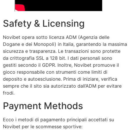
Safety & Licensing
Novibet opera sotto licenza ADM (Agenzia delle
Dogane e dei Monopoli) in Italia, garantendo la massima
sicurezza e trasparenza. Le transazioni sono protette
da crittografia SSL a 128 bit. I dati personali sono
gestiti secondo il GDPR. Inoltre, Novibet promuove il
gioco responsabile con strumenti come limiti di
deposito e autoesclusione. Prima di iniziare, verifica
sempre che il sito sia autorizzato dall’ADM per evitare
frodi.
Payment Methods
Ecco i metodi di pagamento principali accettati su
Novibet per le scommesse sportive: