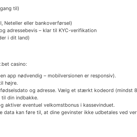
gang til)
, Neteller eller bankoverførsel)
og adressebevis – klar til KYC-verifikation
er i dit land)
.bet casino:
en app nødvendig – mobilversionen er responsiv).
il højre.
, fødselsdato og adresse. Vælg et stærkt kodeord (mindst 8
 til din indbakke.
 og aktiver eventuel velkomstbonus i kassevinduet.
 data kan føre til, at dine gevinster ikke udbetales ved veri