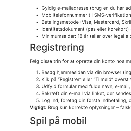
Gyldig e-mailadresse (brug en du har ad
Mobiltelefonnummer til SMS-verifikation
Betalingsmetode (Visa, Mastercard, Skrill
Identitetsdokument (pas eller kørekort) 
Minimumsalder: 18 år (eller over legal ald
Registrering
Følg disse trin for at oprette din konto hos mr
Besøg hjemmesiden via din browser (ing
Klik på “Registrer” eller “Tilmeld” øverst t
Udfyld formular med fulde navn, e-mail
Bekræft din e-mail via linket, der sendes
Log ind, foretag din første indbetaling,
Vigtigt:
Brug kun korrekte oplysninger – falske
Spil på mobil