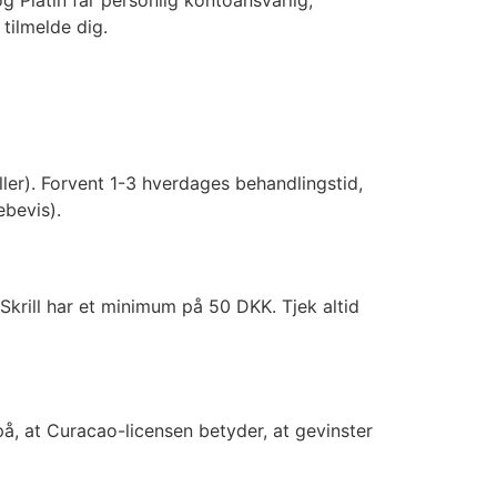
 tilmelde dig.
ller). Forvent 1-3 hverdages behandlingstid,
ebevis).
krill har et minimum på 50 DKK. Tjek altid
, at Curacao-licensen betyder, at gevinster