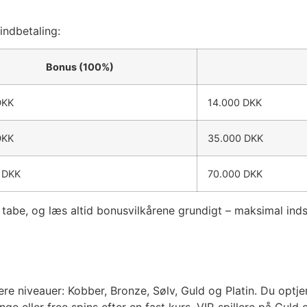
indbetaling:
Bonus (100%)
DKK
14.000 DKK
DKK
35.000 DKK
 DKK
70.000 DKK
at tabe, og læs altid bonusvilkårene grundigt – maksimal in
re niveauer: Kobber, Bronze, Sølv, Guld og Platin. Du optjen
ge eller free spins efter en fast kurs. VIP-spillere på Guld 