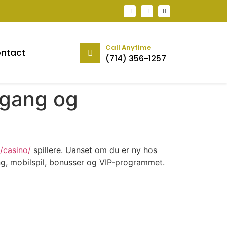
Call Anytime
ntact
(714) 356-1257
 gang og
/casino/
spillere. Uanset om du er ny hos
ering, mobilspil, bonusser og VIP-programmet.