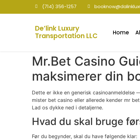
(714) 356-1257
booknow@dalinklux
De’link Luxury
Home
A
Transportation LLC
Mr.Bet Casino Gu
maksimerer din b
Dette er ikke en generisk casinoanmeldelse 
mister bet casino eller allerede kender mr bet
Lad os dykke ned i detaljerne.
Hvad du skal bruge før
Før du begynder, skal du have følgende klar: