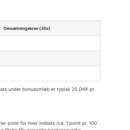
Omsætningskrav (35x)
dsats under bonusomløb er typisk 25 DKK pr.
er point for hver indsats (ca. 1 point pr. 100
og Platin får personlig kontoansvarlig,