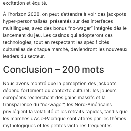
excitation et équité.
À l’horizon 2028, on peut s’attendre à voir des jackpots
hyper‑personnalisés, présentés sur des interfaces
multilingues, avec des bonus “no‑wager” intégrés dès le
lancement du jeu. Les casinos qui adopteront ces
technologies, tout en respectant les spécificités
culturelles de chaque marché, deviendront les nouveaux
leaders du secteur.
Conclusion – 200 mots
Nous avons montré que la perception des jackpots
dépend fortement du contexte culturel : les joueurs
européens recherchent des gains massifs et la
transparence du “no‑wager”, les Nord‑Américains
privilégient la volatilité et les retraits rapides, tandis que
les marchés d’Asie‑Pacifique sont attirés par les thèmes
mythologiques et les petites victoires fréquentes.