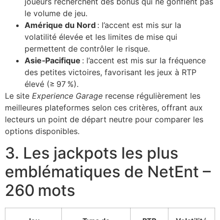
joueurs recherchent des bonus qui ne gonflent pas
le volume de jeu.
Amérique du Nord
: l’accent est mis sur la
volatilité élevée et les limites de mise qui
permettent de contrôler le risque.
Asie‑Pacifique
: l’accent est mis sur la fréquence
des petites victoires, favorisant les jeux à RTP
élevé (≥ 97 %).
Le site
Experience Garage
recense régulièrement les
meilleures plateformes selon ces critères, offrant aux
lecteurs un point de départ neutre pour comparer les
options disponibles.
3. Les jackpots les plus
emblématiques de NetEnt –
260 mots