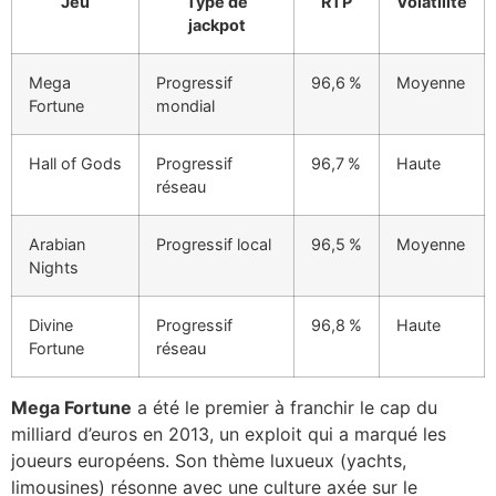
Jeu
Type de
RTP
Volatilité
jackpot
Mega
Progressif
96,6 %
Moyenne
Fortune
mondial
Hall of Gods
Progressif
96,7 %
Haute
réseau
Arabian
Progressif local
96,5 %
Moyenne
Nights
Divine
Progressif
96,8 %
Haute
Fortune
réseau
Mega Fortune
a été le premier à franchir le cap du
milliard d’euros en 2013, un exploit qui a marqué les
joueurs européens. Son thème luxueux (yachts,
limousines) résonne avec une culture axée sur le