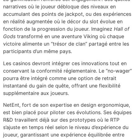
narratives où le joueur débloque des niveaux en
accumulant des points de jackpot, ou des expériences
en réalité augmentée où le décor du slot évolue en
fonction de la progression du joueur. Imaginez
Hall of
Gods
transformé en une aventure Viking où chaque
victoire alimente un “trésor de clan” partagé entre les
participants d’un même pays.
Les casinos devront intégrer ces innovations tout en
conservant la conformité réglementaire. Le “no‑wager”
pourra être intégré comme une option de retrait
instantané du gain de quête, offrant une flexibilité
supplémentaire aux joueurs.
NetEnt, fort de son expertise en design ergonomique,
est bien placé pour piloter ces évolutions. Ses équipes
R&D travaillent déjà sur des prototypes où le RTP
s’ajuste en temps réel selon le niveau d’expérience du
joueur, garantissant une expérience équilibrée entre