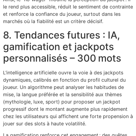
le rend plus accessible, réduit le sentiment de contrainte
et renforce la confiance du joueur, surtout dans les
marchés où la fiabilité est un critère décisif.
8. Tendances futures : IA,
gamification et jackpots
personnalisés – 300 mots
L’intelligence artificielle ouvre la voie à des jackpots
dynamiques, calibrés en fonction du profil culturel du
joueur. Un algorithme peut analyser les habitudes de
mise, la langue préférée et la sensibilité aux thèmes
(mythologie, luxe, sport) pour proposer un jackpot
progressif dont le montant augmente plus rapidement
chez les utilisateurs qui affichent une forte propension à
jouer sur des slots à haute volatilité.
La gamification renforce cet engagement : des quêtes