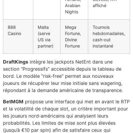
Arabian
affiché
Nights
888
Malta
Mega
Tournois
Casino
(serve
Fortune,
hebdomadaires,
US via
Divine
cash‑out
partner)
Fortune
instantané
DraftKings
intègre les jackpots NetEnt dans une
section “Progressifs” accessible depuis le tableau de
bord. Le modèle “risk‑free” permet aux nouveaux
joueurs de récupérer leur mise initiale sans wagering,
répondant à la demande américaine de transparence.
BetMGM
propose une interface qui met en avant le RTP
et la volatilité de chaque slot, un critère important pour
les joueurs nord‑américains qui analysent leurs
probabilités. Les limites de mise sont plus élevées
(jusqu’à €10 par spin) afin de satisfaire ceux qui