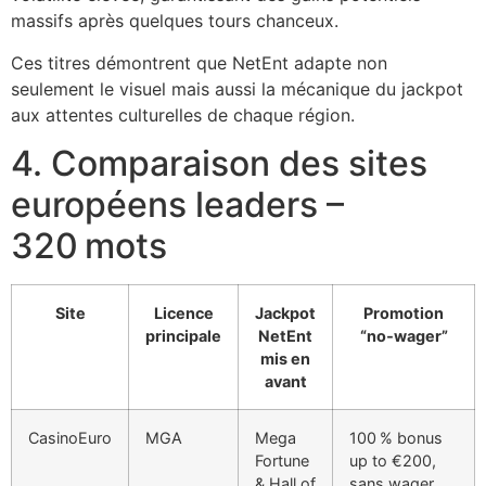
massifs après quelques tours chanceux.
Ces titres démontrent que NetEnt adapte non
seulement le visuel mais aussi la mécanique du jackpot
aux attentes culturelles de chaque région.
4. Comparaison des sites
européens leaders –
320 mots
Site
Licence
Jackpot
Promotion
principale
NetEnt
“no‑wager”
mis en
avant
CasinoEuro
MGA
Mega
100 % bonus
Fortune
up to €200,
& Hall of
sans wager