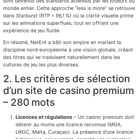
sont devenus des standards attendus par les joueurs du
monde entier. Cette approche “less is more” se retrouve
dans
Starburst
(RTP = 96,1 %) où la clarté visuelle prime
sur les animations superflues, tout en offrant une
expérience de jeu fluide.
En résumé, NetEnt a bâti son empire en mariant la
discipline nord‑européenne à une vision globale, créant
des titres qui se traduisent naturellement dans les
cultures de jeu les plus diverses.
2. Les critères de sélection
d’un site de casino premium
– 280 mots
Licences et régulations
– Un casino premium doit
détenir au moins une licence reconnue (MGA,
UKGC, Malta, Curaçao). La présence d’une licence