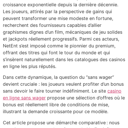
croissance exponentielle depuis la dernière décennie.
Les joueurs, attirés par la perspective de gains qui
peuvent transformer une mise modeste en fortune,
recherchent des fournisseurs capables d’allier
graphismes dignes d’un film, mécaniques de jeu solides
et jackpots réellement progressifs. Parmi ces acteurs,
NetEnt s’est imposé comme le pionnier du premium,
offrant des titres qui font le tour du monde et qui
s’insèrent naturellement dans les catalogues des casinos
en ligne les plus réputés.
Dans cette dynamique, la question du “sans wager”
devient cruciale : les joueurs veulent profiter d’un bonus
sans devoir le faire tourner indéfiniment. Le site
casino
en ligne sans wager
propose une sélection d’offres où le
bonus est réellement libre de conditions de mise,
illustrant la demande croissante pour ce modèle.
Cet article propose une démarche comparative : nous