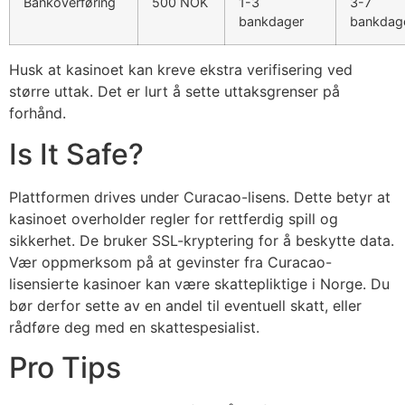
Bankoverføring
500 NOK
1-3
3-7
bankdager
bankdag
Husk at kasinoet kan kreve ekstra verifisering ved
større uttak. Det er lurt å sette uttaksgrenser på
forhånd.
Is It Safe?
Plattformen drives under Curacao-lisens. Dette betyr at
kasinoet overholder regler for rettferdig spill og
sikkerhet. De bruker SSL-kryptering for å beskytte data.
Vær oppmerksom på at gevinster fra Curacao-
lisensierte kasinoer kan være skattepliktige i Norge. Du
bør derfor sette av en andel til eventuell skatt, eller
rådføre deg med en skattespesialist.
Pro Tips