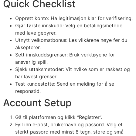
Quick Checklist
Opprett konto: Ha legitimasjon klar for verifisering.
Gjør første innskudd: Velg en betalingsmetode
med lave gebyrer.
Utnytt velkomstbonus: Les vilkårene nøye før du
aksepterer.
Sett innskuddsgrenser: Bruk verktøyene for
ansvarlig spill.
Sjekk uttaksmetoder: Vit hvilke som er raskest og
har lavest grenser.
Test kundestøtte: Send en melding for å se
responstid.
Account Setup
Gå til plattformen og klikk “Registrer”.
Fyll inn e-post, brukernavn og passord. Velg et
sterkt passord med minst 8 tegn, store og små