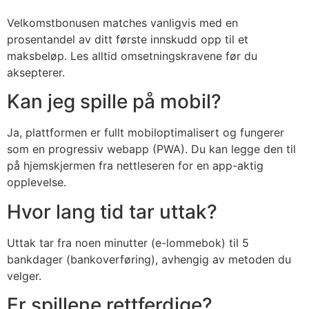
Velkomstbonusen matches vanligvis med en
prosentandel av ditt første innskudd opp til et
maksbeløp. Les alltid omsetningskravene før du
aksepterer.
Kan jeg spille på mobil?
Ja, plattformen er fullt mobiloptimalisert og fungerer
som en progressiv webapp (PWA). Du kan legge den til
på hjemskjermen fra nettleseren for en app-aktig
opplevelse.
Hvor lang tid tar uttak?
Uttak tar fra noen minutter (e-lommebok) til 5
bankdager (bankoverføring), avhengig av metoden du
velger.
Er spillene rettferdige?