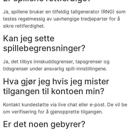
Ja, spillene bruker en tilfeldig tallgenerator (RNG) som
testes regelmessig av uavhengige tredjeparter for å
sikre rettferdighet.
Kan jeg sette
spillebegrensninger?
Ja, det tilbys innskuddsgrenser, tapsgrenser og
tidsgrenser under ansvarlig spill-innstillingene.
Hva gjør jeg hvis jeg mister
tilgangen til kontoen min?
Kontakt kundestøtte via live chat eller e-post. De vil be
om verifisering for å gjenopprette tilgangen.
Er det noen gebyrer?