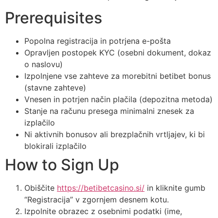
Prerequisites
Popolna registracija in potrjena e-pošta
Opravljen postopek KYC (osebni dokument, dokaz
o naslovu)
Izpolnjene vse zahteve za morebitni betibet bonus
(stavne zahteve)
Vnesen in potrjen način plačila (depozitna metoda)
Stanje na računu presega minimalni znesek za
izplačilo
Ni aktivnih bonusov ali brezplačnih vrtljajev, ki bi
blokirali izplačilo
How to Sign Up
Obiščite
https://betibetcasino.si/
in kliknite gumb
“Registracija” v zgornjem desnem kotu.
Izpolnite obrazec z osebnimi podatki (ime,