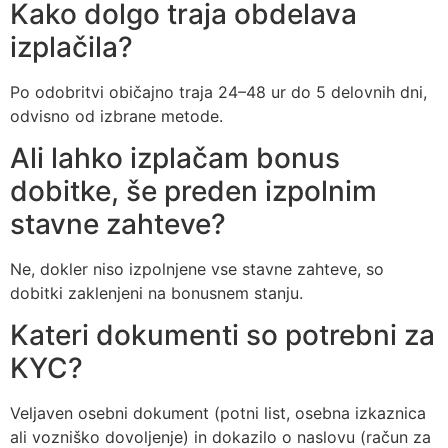
Kako dolgo traja obdelava
izplačila?
Po odobritvi običajno traja 24–48 ur do 5 delovnih dni,
odvisno od izbrane metode.
Ali lahko izplačam bonus
dobitke, še preden izpolnim
stavne zahteve?
Ne, dokler niso izpolnjene vse stavne zahteve, so
dobitki zaklenjeni na bonusnem stanju.
Kateri dokumenti so potrebni za
KYC?
Veljaven osebni dokument (potni list, osebna izkaznica
ali vozniško dovoljenje) in dokazilo o naslovu (račun za