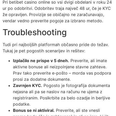
Pri betibet casino online so vsi dvigi obdelani v roku 24
ur po odobritvi. Odobritev traja največ 48 ur, če je KYC
že opravljen. Provizije se običajno ne zaračunavajo,
vendar vedno preverite pogoje za izbrano metodo.
Troubleshooting
Tudi pri najboljših platformah občasno pride do težav.
Tukaj je pet pogostih scenarijev in rešitev:
Izplačilo ne prispe v 5 dneh.
Preverite, ali imate
aktivne bonuse ali neizpolnjene stavne zahteve.
Prav tako preverite e-pošto – morda vas podpora
prosi za dodatne dokumente.
Zavrnjen KYC.
Pogosto je fotografija dokumenta
nejasna ali pa se naslov na računu ne ujema z
registriranim. Poslkrbite za belo ozadje in berljive
podatke.
Bonus se ni aktiviral.
Preverite, ali ste vnesli