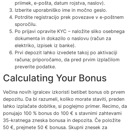
priimek, e-pošta, datum rojstva, naslov).
Izberite uporabniško ime in močno geslo.
Potrdite registracijo prek povezave v e-poštnem
sporočilu.
Po prijavi opravite KYC – naložite sliko osebnega
dokumenta in dokazilo o naslovu (račun za
elektriko, izpisek iz banke).
Prvi depozit lahko izvedete takoj po aktivaciji
računa; priporočamo, da pred prvim izplačilom
preverite podatke.
Calculating Your Bonus
Večina novih igralcev izkoristi betibet bonus ob prvem
depozitu. Da bi razumeli, koliko morate staviti, preden
lahko izplačate dobitke, si poglejmo primer. Recimo, da
ponujajo 100 % bonus do 100 € s stavnimi zahtevami
35-kratnega zneska bonusa in depozita. Če položite
50 €, prejmete 50 € bonusa. Skupni znesek za