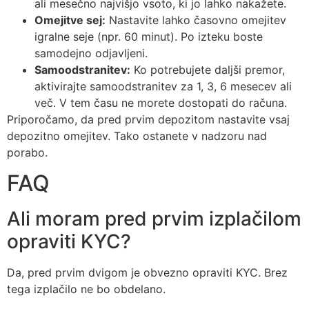
ali mesečno najvišjo vsoto, ki jo lahko nakažete.
Omejitve sej:
Nastavite lahko časovno omejitev
igralne seje (npr. 60 minut). Po izteku boste
samodejno odjavljeni.
Samoodstranitev:
Ko potrebujete daljši premor,
aktivirajte samoodstranitev za 1, 3, 6 mesecev ali
več. V tem času ne morete dostopati do računa.
Priporočamo, da pred prvim depozitom nastavite vsaj
depozitno omejitev. Tako ostanete v nadzoru nad
porabo.
FAQ
Ali moram pred prvim izplačilom
opraviti KYC?
Da, pred prvim dvigom je obvezno opraviti KYC. Brez
tega izplačilo ne bo obdelano.