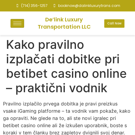
(714) 356-1257
booknow@dalinkluxurytrans.com
De’link Luxury
Call Now
Transportation LLC
Kako pravilno
izplačati dobitke pri
betibet casino online
– praktični vodnik
Pravilno izplačilo prvega dobitka je pravi preizkus
vsake iGaming platforme – ta vodnik vam pokaže, kako
ga opraviti. Ne glede na to, ali ste novi igralec pri
betibet casino online ali že izkušen uporabnik, boste s
koraki v tem članku brez zapletov dvignili svoj denar.