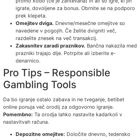
promo kodo (če je zahtevana) in ali so igre, ki jih
igrate, dovoljene za bonus. Obrnite se na podporo
prek klepeta.
Omejitev dviga.
Dnevne/mesečne omejitve so
navedene v pogojih. Če želite dvigniti več,
razdelite znesek na več transakcij.
Zakasnitev zaradi praznikov.
Bančna nakazila med
prazniki trajajo dlje. Potrpite ali izberite e-
denarnico.
Pro Tips – Responsible
Gambling Tools
Da bo igranje ostalo zabava in ne tveganje, betibet
online ponuja več orodij za odgovorno igranje.
Pomembno:
Ta orodja lahko nastavite kadarkoli v
nastavitvah računa.
Depozitne omejitve:
Določite dnevno, tedensko