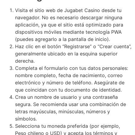
Visita el sitio web de Jugabet Casino desde tu
navegador. No es necesario descargar ninguna
aplicación, ya que el sitio está optimizado para
dispositivos móviles mediante tecnología PWA
(puedes agregarlo a la pantalla de inicio).
Haz clic en el botón “Registrarse” o “Crear cuenta”,
generalmente ubicado en la esquina superior
derecha.
Completa el formulario con tus datos personales:
nombre completo, fecha de nacimiento, correo
electrónico y número de teléfono. Asegúrate de
que coincidan con tu documento de identidad.
Crea un nombre de usuario y una contraseña
segura. Se recomienda usar una combinación de
letras mayúsculas, minúsculas, números y
símbolos.
Selecciona tu moneda preferida (por ejemplo,
Peso chileno o USD) y acepta los términos y