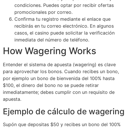
condiciones. Puedes optar por recibir ofertas
promocionales por correo.
Confirma tu registro mediante el enlace que
recibirás en tu correo electrónico. En algunos
casos, el casino puede solicitar la verificación
inmediata del número de teléfono.
How Wagering Works
Entender el sistema de apuesta (wagering) es clave
para aprovechar los bonos. Cuando recibes un bono,
por ejemplo un bono de bienvenida del 100% hasta
$100, el dinero del bono no se puede retirar
inmediatamente; debes cumplir con un requisito de
apuesta.
Ejemplo de cálculo de wagering
Supón que depositas $50 y recibes un bono del 100%