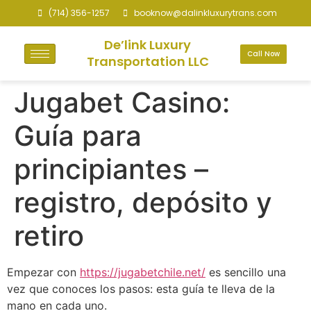
(714) 356-1257
booknow@dalinkluxurytrans.com
De’link Luxury
Call Now
Transportation LLC
Jugabet Casino:
Guía para
principiantes –
registro, depósito y
retiro
Empezar con
https://jugabetchile.net/
es sencillo una
vez que conoces los pasos: esta guía te lleva de la
mano en cada uno.