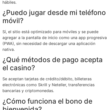
hábiles.
¿Puedo jugar desde mi teléfono
móvil?
Sí, el sitio está optimizado para móviles y se puede
agregar a la pantalla de inicio como una app progresiva
(PWA), sin necesidad de descargar una aplicación
nativa.
¿Qué métodos de pago acepta
el casino?
Se aceptan tarjetas de crédito/débito, billeteras
electrónicas como Skrill y Neteller, transferencias
bancarias y criptomonedas.
¿Cómo funciona el bono de
bienvenida?