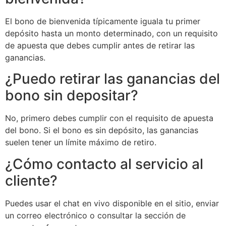
El bono de bienvenida típicamente iguala tu primer
depósito hasta un monto determinado, con un requisito
de apuesta que debes cumplir antes de retirar las
ganancias.
¿Puedo retirar las ganancias del
bono sin depositar?
No, primero debes cumplir con el requisito de apuesta
del bono. Si el bono es sin depósito, las ganancias
suelen tener un límite máximo de retiro.
¿Cómo contacto al servicio al
cliente?
Puedes usar el chat en vivo disponible en el sitio, enviar
un correo electrónico o consultar la sección de