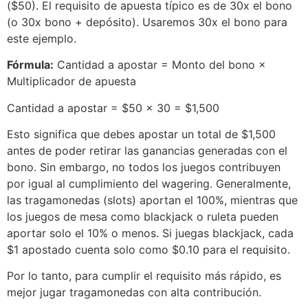
($50). El requisito de apuesta típico es de 30x el bono
(o 30x bono + depósito). Usaremos 30x el bono para
este ejemplo.
Fórmula:
Cantidad a apostar = Monto del bono ×
Multiplicador de apuesta
Cantidad a apostar = $50 × 30 = $1,500
Esto significa que debes apostar un total de $1,500
antes de poder retirar las ganancias generadas con el
bono. Sin embargo, no todos los juegos contribuyen
por igual al cumplimiento del wagering. Generalmente,
las tragamonedas (slots) aportan el 100%, mientras que
los juegos de mesa como blackjack o ruleta pueden
aportar solo el 10% o menos. Si juegas blackjack, cada
$1 apostado cuenta solo como $0.10 para el requisito.
Por lo tanto, para cumplir el requisito más rápido, es
mejor jugar tragamonedas con alta contribución.