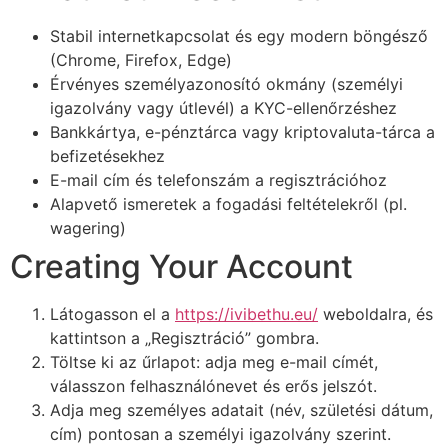
Stabil internetkapcsolat és egy modern böngésző
(Chrome, Firefox, Edge)
Érvényes személyazonosító okmány (személyi
igazolvány vagy útlevél) a KYC-ellenőrzéshez
Bankkártya, e-pénztárca vagy kriptovaluta-tárca a
befizetésekhez
E-mail cím és telefonszám a regisztrációhoz
Alapvető ismeretek a fogadási feltételekről (pl.
wagering)
Creating Your Account
Látogasson el a
https://ivibethu.eu/
weboldalra, és
kattintson a „Regisztráció” gombra.
Töltse ki az űrlapot: adja meg e-mail címét,
válasszon felhasználónevet és erős jelszót.
Adja meg személyes adatait (név, születési dátum,
cím) pontosan a személyi igazolvány szerint.