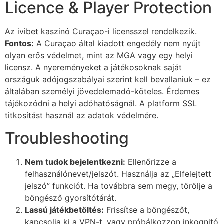
Licence & Player Protection
Az ivibet kaszinó Curaçao-i licensszel rendelkezik.
Fontos:
A Curaçao által kiadott engedély nem nyújt
olyan erős védelmet, mint az MGA vagy egy helyi
licensz. A nyereményeket a játékosoknak saját
országuk adójogszabályai szerint kell bevallaniuk – ez
általában személyi jövedelemadó-köteles. Érdemes
tájékozódni a helyi adóhatóságnál. A platform SSL
titkosítást használ az adatok védelmére.
Troubleshooting
Nem tudok bejelentkezni:
Ellenőrizze a
felhasználónevet/jelszót. Használja az „Elfelejtett
jelszó” funkciót. Ha továbbra sem megy, törölje a
böngésző gyorsítótárát.
Lassú játékbetöltés:
Frissítse a böngészőt,
kapcsolja ki a VPN-t, vagy próbálkozzon inkognitó