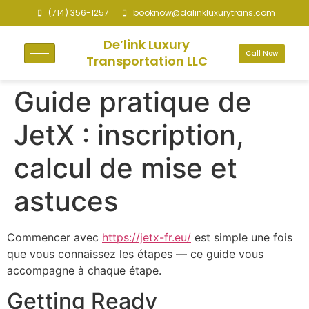
(714) 356-1257
booknow@dalinkluxurytrans.com
De’link Luxury
Call Now
Transportation LLC
Guide pratique de
JetX : inscription,
calcul de mise et
astuces
Commencer avec
https://jetx-fr.eu/
est simple une fois
que vous connaissez les étapes — ce guide vous
accompagne à chaque étape.
Getting Ready