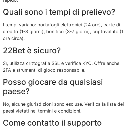
Quali sono i tempi di prelievo?
I tempi variano: portafogli elettronici (24 ore), carte di
credito (1-3 giorni), bonifico (3-7 giorni), criptovalute (1
ora circa).
22Bet è sicuro?
Sì, utilizza crittografia SSL e verifica KYC. Offre anche
2FA e strumenti di gioco responsabile.
Posso giocare da qualsiasi
paese?
No, alcune giurisdizioni sono escluse. Verifica la lista dei
paesi vietati nei termini e condizioni.
Come contatto il supporto