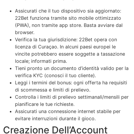
Assicurati che il tuo dispositivo sia aggiornato:
22Bet funziona tramite sito mobile ottimizzato
(PWA), non tramite app store. Basta avviare dal
browser.
Verifica la tua giurisdizione: 22Bet opera con
licenza di Curaçao. In alcuni paesi europei le
vincite potrebbero essere soggette a tassazione
locale; informati prima.
Tieni pronto un documento d’identità valido per la
verifica KYC (conosci il tuo cliente).
Leggi i termini del bonus: ogni offerta ha requisiti
di scommessa e limiti di prelievo.
Controlla i limiti di prelievo settimanali/mensili per
pianificare le tue richieste.
Assicurati una connessione internet stabile per
evitare interruzioni durante il gioco.
Creazione Dell’Account