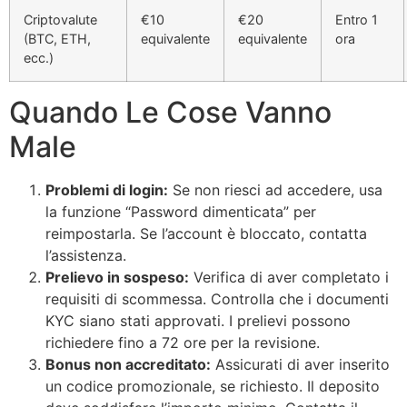
Criptovalute
€10
€20
Entro 1
(BTC, ETH,
equivalente
equivalente
ora
ecc.)
Quando Le Cose Vanno
Male
Problemi di login:
Se non riesci ad accedere, usa
la funzione “Password dimenticata” per
reimpostarla. Se l’account è bloccato, contatta
l’assistenza.
Prelievo in sospeso:
Verifica di aver completato i
requisiti di scommessa. Controlla che i documenti
KYC siano stati approvati. I prelievi possono
richiedere fino a 72 ore per la revisione.
Bonus non accreditato:
Assicurati di aver inserito
un codice promozionale, se richiesto. Il deposito