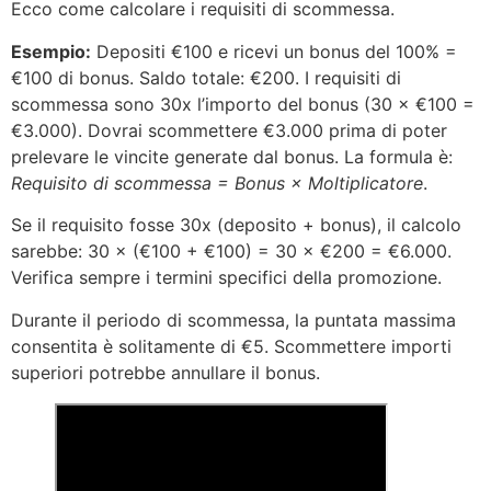
Ecco come calcolare i requisiti di scommessa.
Esempio:
Depositi €100 e ricevi un bonus del 100% =
€100 di bonus. Saldo totale: €200. I requisiti di
scommessa sono 30x l’importo del bonus (30 × €100 =
€3.000). Dovrai scommettere €3.000 prima di poter
prelevare le vincite generate dal bonus. La formula è:
Requisito di scommessa = Bonus × Moltiplicatore
.
Se il requisito fosse 30x (deposito + bonus), il calcolo
sarebbe: 30 × (€100 + €100) = 30 × €200 = €6.000.
Verifica sempre i termini specifici della promozione.
Durante il periodo di scommessa, la puntata massima
consentita è solitamente di €5. Scommettere importi
superiori potrebbe annullare il bonus.