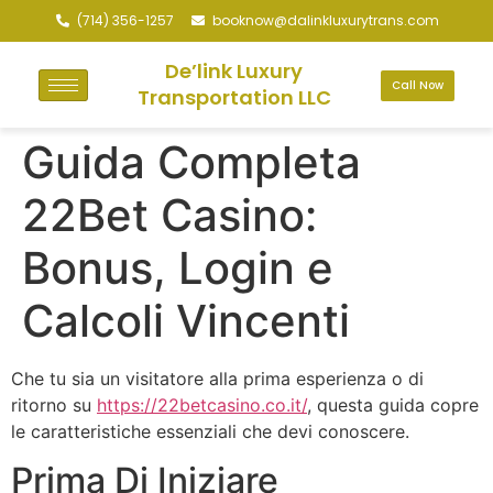
(714) 356-1257
booknow@dalinkluxurytrans.com
De’link Luxury
Call Now
Transportation LLC
Guida Completa
22Bet Casino:
Bonus, Login e
Calcoli Vincenti
Che tu sia un visitatore alla prima esperienza o di
ritorno su
https://22betcasino.co.it/
, questa guida copre
le caratteristiche essenziali che devi conoscere.
Prima Di Iniziare