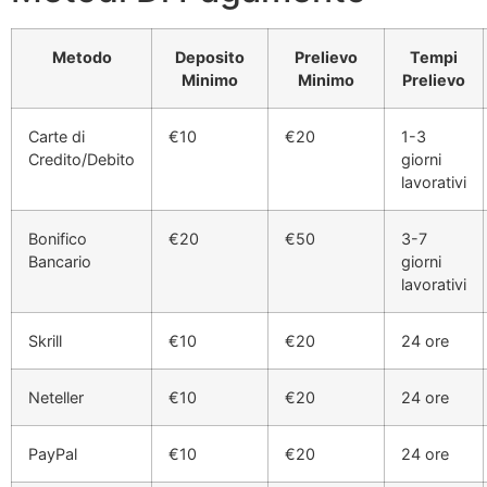
Metodo
Deposito
Prelievo
Tempi
Minimo
Minimo
Prelievo
Carte di
€10
€20
1-3
Credito/Debito
giorni
lavorativi
Bonifico
€20
€50
3-7
Bancario
giorni
lavorativi
Skrill
€10
€20
24 ore
Neteller
€10
€20
24 ore
PayPal
€10
€20
24 ore