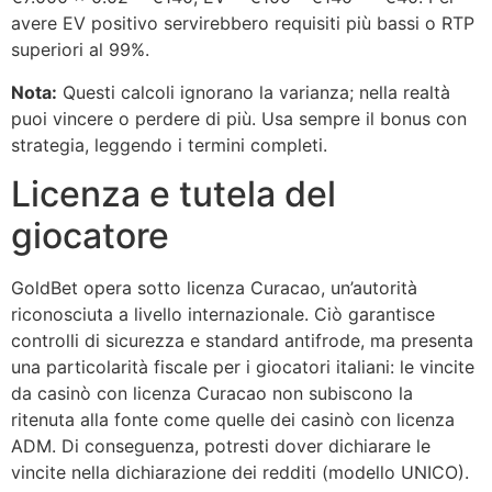
avere EV positivo servirebbero requisiti più bassi o RTP
superiori al 99%.
Nota:
Questi calcoli ignorano la varianza; nella realtà
puoi vincere o perdere di più. Usa sempre il bonus con
strategia, leggendo i termini completi.
Licenza e tutela del
giocatore
GoldBet opera sotto licenza Curacao, un’autorità
riconosciuta a livello internazionale. Ciò garantisce
controlli di sicurezza e standard antifrode, ma presenta
una particolarità fiscale per i giocatori italiani: le vincite
da casinò con licenza Curacao non subiscono la
ritenuta alla fonte come quelle dei casinò con licenza
ADM. Di conseguenza, potresti dover dichiarare le
vincite nella dichiarazione dei redditi (modello UNICO).