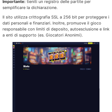
Importante:
tieniti un registro delle partite per
semplificare la dichiarazione.
Il sito utilizza crittografia SSL a 256 bit per proteggere i
dati personali e finanziari. Inoltre, promuove il gioco
responsabile con limiti di deposito, autoesclusione e link
a enti di supporto (es. Giocatori Anonimi).