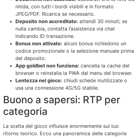
nitida, con tutti i bordi visibili e in formato
JPEG/PDF. Ricarica se necessario.
Deposito non accreditato:
attendi 30 minuti; se
nulla cambia, contatta l’assistenza via chat
indicando ID transazione.
Bonus non attivato:
alcuni bonus richiedono un
codice promozionale o la selezione manuale prima
del deposito.
App goldbet non funziona:
cancella la cache del
browser o reinstalla la PWA dal menu del browser.
Lentezza nel gioco:
chiudi schede inutilizzate o
usa una connessione 4G/5G stabile.
Buono a sapersi: RTP per
categoria
La scelta del gioco influisce enormemente sul tuo
ritorno teorico. Ecco una panoramica delle categorie