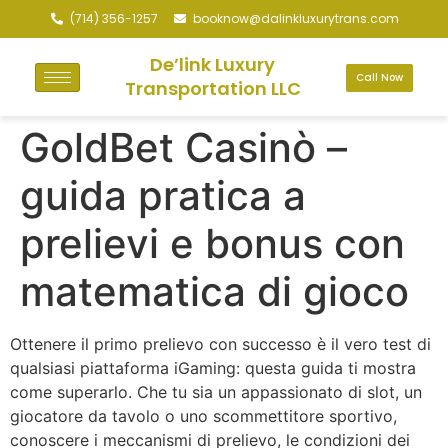
(714) 356-1257
booknow@dalinkluxurytrans.com
De’link Luxury
Call Now
Transportation LLC
GoldBet Casinò –
guida pratica a
prelievi e bonus con
matematica di gioco
Ottenere il primo prelievo con successo è il vero test di
qualsiasi piattaforma iGaming: questa guida ti mostra
come superarlo. Che tu sia un appassionato di slot, un
giocatore da tavolo o uno scommettitore sportivo,
conoscere i meccanismi di prelievo, le condizioni dei