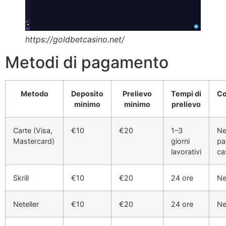
https://goldbetcasino.net/
Metodi di pagamento
Metodo
Deposito
Prelievo
Tempi di
Co
minimo
minimo
prelievo
Carte (Visa,
€10
€20
1–3
Ne
Mastercard)
giorni
pa
lavorativi
ca
Skrill
€10
€20
24 ore
Ne
Neteller
€10
€20
24 ore
Ne