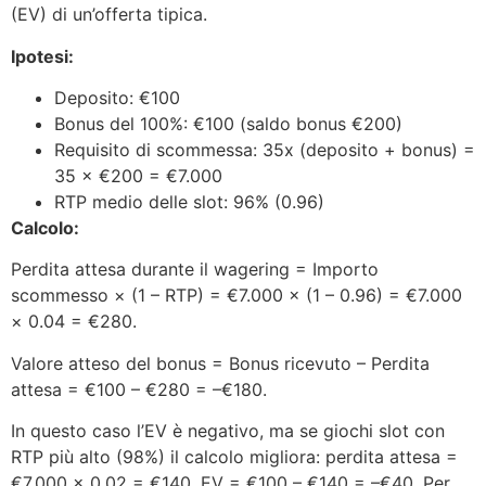
(EV) di un’offerta tipica.
Ipotesi:
Deposito: €100
Bonus del 100%: €100 (saldo bonus €200)
Requisito di scommessa: 35x (deposito + bonus) =
35 × €200 = €7.000
RTP medio delle slot: 96% (0.96)
Calcolo:
Perdita attesa durante il wagering = Importo
scommesso × (1 – RTP) = €7.000 × (1 – 0.96) = €7.000
× 0.04 = €280.
Valore atteso del bonus = Bonus ricevuto – Perdita
attesa = €100 – €280 = –€180.
In questo caso l’EV è negativo, ma se giochi slot con
RTP più alto (98%) il calcolo migliora: perdita attesa =
€7.000 × 0.02 = €140, EV = €100 – €140 = –€40. Per