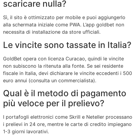
scaricare nulla?
Sì, il sito è ottimizzato per mobile e puoi aggiungerlo
alla schermata iniziale come PWA. L’app goldbet non
necessita di installazione da store ufficiali.
Le vincite sono tassate in Italia?
GoldBet opera con licenza Curacao, quindi le vincite
non subiscono la ritenuta alla fonte. Se sei residente
fiscale in Italia, devi dichiarare le vincite eccedenti i 500
euro annui (consulta un commercialista).
Qual è il metodo di pagamento
più veloce per il prelievo?
I portafogli elettronici come Skrill e Neteller processano
i prelievi in 24 ore, mentre le carte di credito impiegano
1-3 giorni lavorativi.