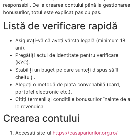
responsabil. De la crearea contului până la gestionarea
bonusurilor, totul este explicat pas cu pas.
Listă de verificare rapidă
Asigurați-vă că aveți vârsta legală (minimum 18
ani).
Pregătiți actul de identitate pentru verificare
(KYC).
Stabiliți un buget pe care sunteți dispus să îl
cheltuiți.
Alegeți o metodă de plată convenabilă (card,
portofel electronic etc.).
Citiți termenii și condițiile bonusurilor înainte de a
le revendica.
Crearea contului
Accesați site-ul
https://casapariurilor.org.ro/