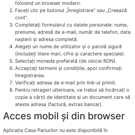
folosind un browser modern.
Faceți clic pe butonul „Înregistrare” sau „Creează
cont”.
Completați formularul cu datele personale: nume,
prenume, adresă de e-mail, număr de telefon, data
nașterii și adresa completă.
Alegeți un nume de utilizator și o parolă sigură
(includeți litere mari, cifre și caractere speciale).
Selectați moneda preferată (de obicei RON).
Acceptați termenii și condițiile, apoi confirmați
înregistrarea.
Verificați adresa de e-mail prin link-ul primit.
Pentru retrageri ulterioare, va trebui să încărcați o
copie a cărții de identitate și un document care să
ateste adresa (factură, extras bancar).
Acces mobil și din browser
Aplicația Casa Pariurilor nu este disponibilă în