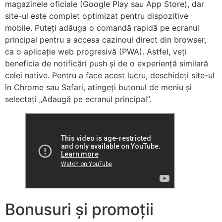
magazinele oficiale (Google Play sau App Store), dar
site-ul este complet optimizat pentru dispozitive
mobile. Puteți adăuga o comandă rapidă pe ecranul
principal pentru a accesa cazinoul direct din browser,
ca o aplicație web progresivă (PWA). Astfel, veți
beneficia de notificări push și de o experiență similară
celei native. Pentru a face acest lucru, deschideți site-ul
în Chrome sau Safari, atingeți butonul de meniu și
selectați „Adaugă pe ecranul principal”.
Bonusuri și promoții