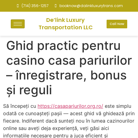
(714) 356-1257
booknow@dalinkluxurytrans.com
De’link Luxury
Call Now
Transportation LLC
Ghid practic pentru
casino casa pariurilor
– înregistrare, bonus
și reguli
Să începeți cu
https://casapariurilor.org.ro/
este simplu
odată ce cunoașteți pașii — acest ghid vă ghidează prin
fiecare. Indiferent dacă sunteți nou în lumea cazinourilor
online sau aveți deja experiență, veți găsi aici
informațiile necesare pentru a juca eficient și