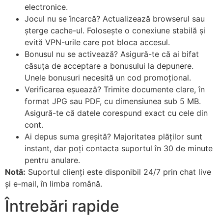
electronice.
Jocul nu se încarcă? Actualizează browserul sau
șterge cache-ul. Folosește o conexiune stabilă și
evită VPN-urile care pot bloca accesul.
Bonusul nu se activează? Asigură-te că ai bifat
căsuța de acceptare a bonusului la depunere.
Unele bonusuri necesită un cod promoțional.
Verificarea eșuează? Trimite documente clare, în
format JPG sau PDF, cu dimensiunea sub 5 MB.
Asigură-te că datele corespund exact cu cele din
cont.
Ai depus suma greșită? Majoritatea plăților sunt
instant, dar poți contacta suportul în 30 de minute
pentru anulare.
Notă:
Suportul clienți este disponibil 24/7 prin chat live
și e-mail, în limba română.
Întrebări rapide