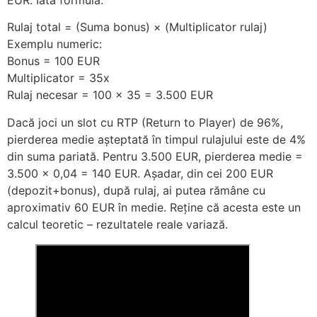
Rulaj total = (Suma bonus) × (Multiplicator rulaj)
Exemplu numeric:
Bonus = 100 EUR
Multiplicator = 35x
Rulaj necesar = 100 × 35 = 3.500 EUR
Dacă joci un slot cu RTP (Return to Player) de 96%,
pierderea medie așteptată în timpul rulajului este de 4%
din suma pariată. Pentru 3.500 EUR, pierderea medie =
3.500 × 0,04 = 140 EUR. Așadar, din cei 200 EUR
(depozit+bonus), după rulaj, ai putea rămâne cu
aproximativ 60 EUR în medie. Reține că acesta este un
calcul teoretic – rezultatele reale variază.