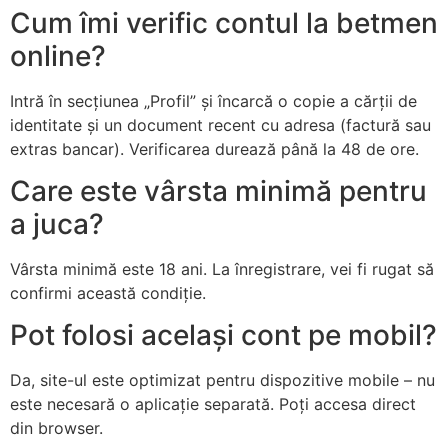
Cum îmi verific contul la betmen
online?
Intră în secțiunea „Profil” și încarcă o copie a cărții de
identitate și un document recent cu adresa (factură sau
extras bancar). Verificarea durează până la 48 de ore.
Care este vârsta minimă pentru
a juca?
Vârsta minimă este 18 ani. La înregistrare, vei fi rugat să
confirmi această condiție.
Pot folosi același cont pe mobil?
Da, site-ul este optimizat pentru dispozitive mobile – nu
este necesară o aplicație separată. Poți accesa direct
din browser.