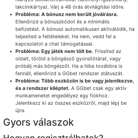
lakcímkártya). Várj a 48 órás átvilágítási időre.
Probléma: A bónusz nem került jóváírásra.
Ellenőrizd a bónuszkódot és a minimális
befizetést. A bónusz automatikusan aktiválódik, ha
teljesíted a feltételeket. Ha nem, vedd fel a
kapcsolatot a chat támogatással.
Probléma: Egy játék nem tölt be.
Frissítsd az
oldalt, töröld a böngésző gyorsítótárat, vagy
próbálj más böngészőt. Ha a hiba továbbra is
fennáll, ellenőrizd a GGbet rendszer státuszát.
Probléma: Több eszközön is be vagy jelentkezve,
és a rendszer kiléptet.
A GGbet csak egy aktív
munkamenetet engedélyez egy fiókhoz.
Jelentkezz ki az összes eszközről, majd lépj be
újra.
Gyors válaszok