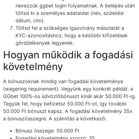
nevezzük ggbet login folyamatnak. A belépés után
töltsd ki a személyes adataidat (név, születési
dátum, cím).
Töltsd fel a szükséges igazolvány másolatát a
KYC-azonosításhoz, hogy a későbbi kifizetések
gördülékenyek legyenek.
Hogyan működik a fogadási
követelmény
A bónuszoknak mindig van fogadási követelménye
(wagering requirement). Vegyünk egy konkrét példát: a
GGbet 100%-os üdvözlőbónuszt kínál akár 50.000 Ft-ig.
Tegyük fel, hogy befizetsz 50.000 Ft-ot, így további
50.000 Ft bónuszt kapsz. A fogadási követelmény 35x
a bónuszösszegre. A számítás a következő:
Bónusz összege: 50.000 Ft
Fogadási követelmény szorzó: 35