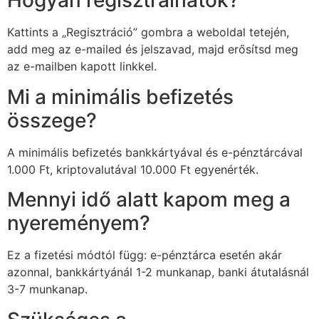
Hogyan regisztrálhatok?
Kattints a „Regisztráció” gombra a weboldal tetején,
add meg az e-mailed és jelszavad, majd erősítsd meg
az e-mailben kapott linkkel.
Mi a minimális befizetés
összege?
A minimális befizetés bankkártyával és e-pénztárcával
1.000 Ft, kriptovalutával 10.000 Ft egyenérték.
Mennyi idő alatt kapom meg a
nyereményem?
Ez a fizetési módtól függ: e-pénztárca esetén akár
azonnal, bankkártyánál 1-2 munkanap, banki átutalásnál
3-7 munkanap.