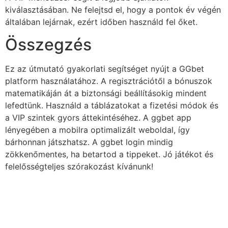
kiválasztásában. Ne felejtsd el, hogy a pontok év végén
általában lejárnak, ezért időben használd fel őket.
Összegzés
Ez az útmutató gyakorlati segítséget nyújt a GGbet
platform használatához. A regisztrációtől a bónuszok
matematikáján át a biztonsági beállításokig mindent
lefedtünk. Használd a táblázatokat a fizetési módok és
a VIP szintek gyors áttekintéséhez. A ggbet app
lényegében a mobilra optimalizált weboldal, így
bárhonnan játszhatsz. A ggbet login mindig
zökkenőmentes, ha betartod a tippeket. Jó játékot és
felelősségteljes szórakozást kívánunk!