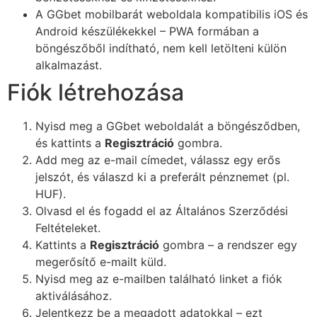
A GGbet mobilbarát weboldala kompatibilis iOS és
Android készülékekkel – PWA formában a
böngészőből indítható, nem kell letölteni külön
alkalmazást.
Fiók létrehozása
Nyisd meg a GGbet weboldalát a böngésződben,
és kattints a
Regisztráció
gombra.
Add meg az e-mail címedet, válassz egy erős
jelszót, és válaszd ki a preferált pénznemet (pl.
HUF).
Olvasd el és fogadd el az Általános Szerződési
Feltételeket.
Kattints a
Regisztráció
gombra – a rendszer egy
megerősítő e-mailt küld.
Nyisd meg az e-mailben található linket a fiók
aktiválásához.
Jelentkezz be a megadott adatokkal – ezt