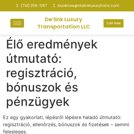
(714) 356-1257
booknow@dalinkluxurytrans.com
De’link Luxury
Call Now
Transportation LLC
Élő eredmények
útmutató:
regisztráció,
bónuszok és
pénzügyek
Ez egy gyakorlati, lépésről lépésre haladó útmutató:
regisztráció, ellenőrzés, bónuszok és fizetések – semmi
felesleges.