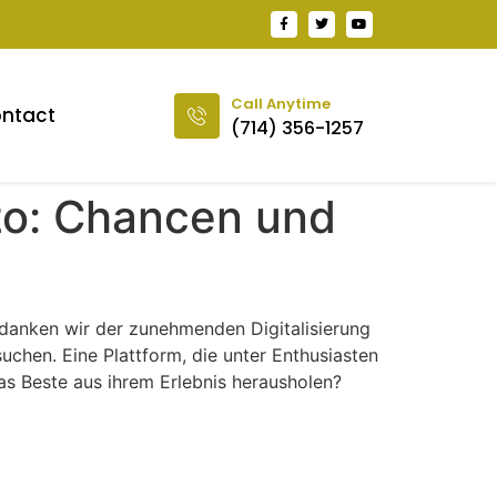
Call Anytime
ntact
(714) 356-1257
zzo: Chancen und
rdanken wir der zunehmenden Digitalisierung
chen. Eine Plattform, die unter Enthusiasten
s Beste aus ihrem Erlebnis herausholen?