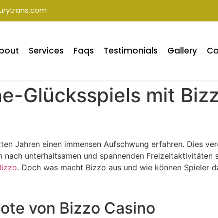
urytrans.com
bout
Services
Faqs
Testimonials
Gallery
Co
ne-Glücksspiels mit Bi
etzten Jahren einen immensen Aufschwung erfahren. Dies ve
nach unterhaltsamen und spannenden Freizeitaktivitäten su
Bizzo
. Doch was macht Bizzo aus und wie können Spieler da
bote von Bizzo Casino