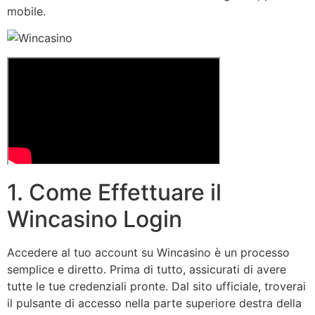
mobile.
1. Come Effettuare il
Wincasino Login
Accedere al tuo account su Wincasino è un processo
semplice e diretto. Prima di tutto, assicurati di avere
tutte le tue credenziali pronte. Dal sito ufficiale, troverai
il pulsante di accesso nella parte superiore destra della