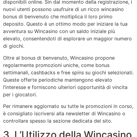
disponibili online. Sin dal momento della registrazione, i
nuovi utenti possono usufruire di un ricco wincasino
bonus di benvenuto che moltiplica il loro primo
deposito. Questo è un ottimo modo per iniziare la tua
avventura su Wincasino con un saldo iniziale più
elevato, consentendoti di esplorare un maggior numero
di giochi.
Oltre al bonus di benvenuto, Wincasino propone
regolarmente promozioni uniche, come bonus
settimanali, cashbacks e free spins su giochi selezionati.
Queste offerte periodiche mantengono elevato
l’interesse e forniscono ulteriori opportunità di vincita
per i giocatori.
Per rimanere aggiornato su tutte le promozioni in corso,
è consigliato iscriversi alla newsletter di Wincasino o
controllare spesso la sezione dedicata del sito.
3. L’Utilizzo della Wincasino