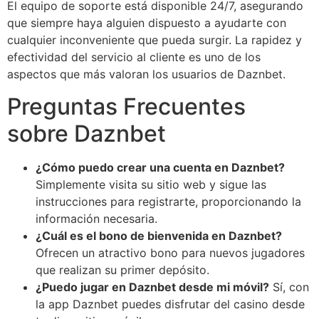
El equipo de soporte está disponible 24/7, asegurando
que siempre haya alguien dispuesto a ayudarte con
cualquier inconveniente que pueda surgir. La rapidez y
efectividad del servicio al cliente es uno de los
aspectos que más valoran los usuarios de Daznbet.
Preguntas Frecuentes
sobre Daznbet
¿Cómo puedo crear una cuenta en Daznbet?
Simplemente visita su sitio web y sigue las
instrucciones para registrarte, proporcionando la
información necesaria.
¿Cuál es el bono de bienvenida en Daznbet?
Ofrecen un atractivo bono para nuevos jugadores
que realizan su primer depósito.
¿Puedo jugar en Daznbet desde mi móvil?
Sí, con
la app Daznbet puedes disfrutar del casino desde