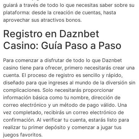
guiará a través de todo lo que necesitas saber sobre su
plataforma: desde la creación de cuentas, hasta
aprovechar sus atractivos bonos.
Registro en Daznbet
Casino: Guía Paso a Paso
Para comenzar a disfrutar de todo lo que Daznbet
casino tiene para ofrecer, primero necesitarás crear una
cuenta. El proceso de registro es sencillo y rápido,
diseñado para que ingreses al mundo de la diversión sin
complicaciones. Solo necesitarás proporcionar
información básica como tu nombre, dirección de
correo electrónico y un método de pago válido. Una
vez completado, recibirás un correo electrónico de
confirmación. Al verificar tu cuenta, estarás listo para
realizar tu primer depósito y comenzar a jugar tus
juegos favoritos.