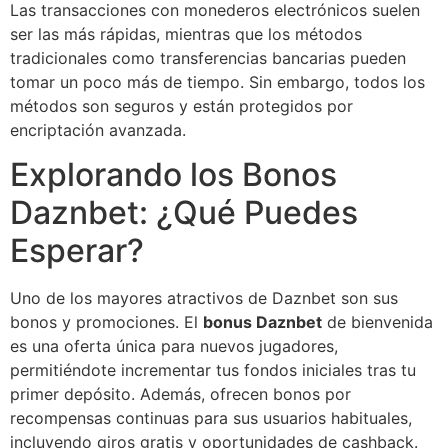
Las transacciones con monederos electrónicos suelen
ser las más rápidas, mientras que los métodos
tradicionales como transferencias bancarias pueden
tomar un poco más de tiempo. Sin embargo, todos los
métodos son seguros y están protegidos por
encriptación avanzada.
Explorando los Bonos
Daznbet: ¿Qué Puedes
Esperar?
Uno de los mayores atractivos de Daznbet son sus
bonos y promociones. El
bonus Daznbet
de bienvenida
es una oferta única para nuevos jugadores,
permitiéndote incrementar tus fondos iniciales tras tu
primer depósito. Además, ofrecen bonos por
recompensas continuas para sus usuarios habituales,
incluyendo giros gratis y oportunidades de cashback.