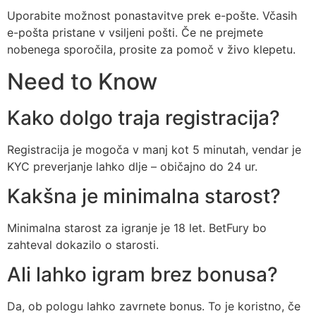
Uporabite možnost ponastavitve prek e-pošte. Včasih
e-pošta pristane v vsiljeni pošti. Če ne prejmete
nobenega sporočila, prosite za pomoč v živo klepetu.
Need to Know
Kako dolgo traja registracija?
Registracija je mogoča v manj kot 5 minutah, vendar je
KYC preverjanje lahko dlje – običajno do 24 ur.
Kakšna je minimalna starost?
Minimalna starost za igranje je 18 let. BetFury bo
zahteval dokazilo o starosti.
Ali lahko igram brez bonusa?
Da, ob pologu lahko zavrnete bonus. To je koristno, če