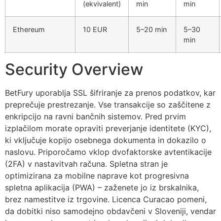
(ekvivalent)
min
min
Ethereum
10 EUR
5–20 min
5–30
min
Security Overview
BetFury uporablja SSL šifriranje za prenos podatkov, kar
preprečuje prestrezanje. Vse transakcije so zaščitene z
enkripcijo na ravni bančnih sistemov. Pred prvim
izplačilom morate opraviti preverjanje identitete (KYC),
ki vključuje kopijo osebnega dokumenta in dokazilo o
naslovu. Priporočamo vklop dvofaktorske avtentikacije
(2FA) v nastavitvah računa. Spletna stran je
optimizirana za mobilne naprave kot progresivna
spletna aplikacija (PWA) – zaženete jo iz brskalnika,
brez namestitve iz trgovine. Licenca Curacao pomeni,
da dobitki niso samodejno obdavčeni v Sloveniji, vendar