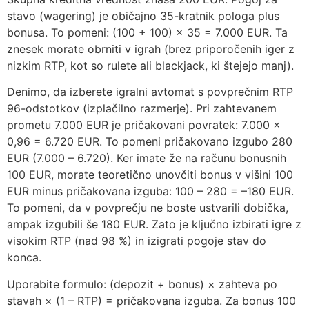
stavo (wagering) je običajno 35-kratnik pologa plus
bonusa. To pomeni: (100 + 100) × 35 = 7.000 EUR. Ta
znesek morate obrniti v igrah (brez priporočenih iger z
nizkim RTP, kot so rulete ali blackjack, ki štejejo manj).
Denimo, da izberete igralni avtomat s povprečnim RTP
96-odstotkov (izplačilno razmerje). Pri zahtevanem
prometu 7.000 EUR je pričakovani povratek: 7.000 ×
0,96 = 6.720 EUR. To pomeni pričakovano izgubo 280
EUR (7.000 – 6.720). Ker imate že na računu bonusnih
100 EUR, morate teoretično unovčiti bonus v višini 100
EUR minus pričakovana izguba: 100 – 280 = –180 EUR.
To pomeni, da v povprečju ne boste ustvarili dobička,
ampak izgubili še 180 EUR. Zato je ključno izbirati igre z
visokim RTP (nad 98 %) in izigrati pogoje stav do
konca.
Uporabite formulo: (depozit + bonus) × zahteva po
stavah × (1 – RTP) = pričakovana izguba. Za bonus 100