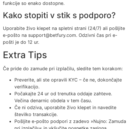
funkcije so enako dostopne.
Kako stopiti v stik s podporo?
Uporabite živo klepet na spletni strani (24/7) ali pošljite
e-pošto na support@betfury.com. Odzivni čas pri e-
pošti je do 12 ur.
Extra Tips
Če pride do zamude pri izplačilu, sledite tem korakom:
Preverite, ali ste opravili KYC – če ne, dokončajte
verifikacijo.
Počakajte 24 ur od trenutka oddaje zahteve.
Večina denarnic obdela v tem času.
Če ni odziva, uporabite živo klepet in navedite
številko transakcije.
Pošljite e-pošto podpori z zadevo »Nujno: Zamuda
pri izplačilu« in vključite posnetke zaslona.