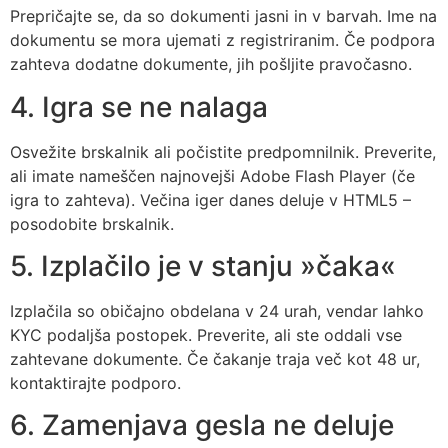
Prepričajte se, da so dokumenti jasni in v barvah. Ime na
dokumentu se mora ujemati z registriranim. Če podpora
zahteva dodatne dokumente, jih pošljite pravočasno.
4. Igra se ne nalaga
Osvežite brskalnik ali počistite predpomnilnik. Preverite,
ali imate nameščen najnovejši Adobe Flash Player (če
igra to zahteva). Večina iger danes deluje v HTML5 –
posodobite brskalnik.
5. Izplačilo je v stanju »čaka«
Izplačila so običajno obdelana v 24 urah, vendar lahko
KYC podaljša postopek. Preverite, ali ste oddali vse
zahtevane dokumente. Če čakanje traja več kot 48 ur,
kontaktirajte podporo.
6. Zamenjava gesla ne deluje