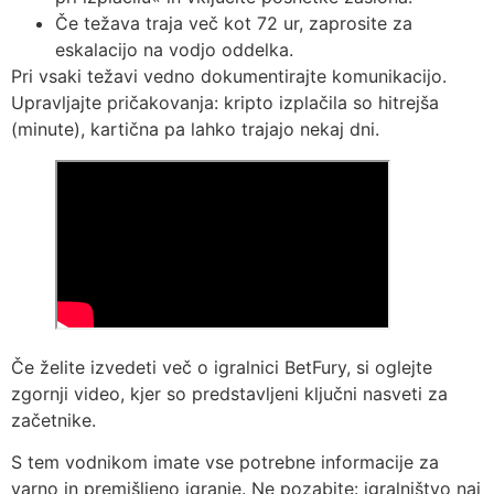
Če težava traja več kot 72 ur, zaprosite za
eskalacijo na vodjo oddelka.
Pri vsaki težavi vedno dokumentirajte komunikacijo.
Upravljajte pričakovanja: kripto izplačila so hitrejša
(minute), kartična pa lahko trajajo nekaj dni.
Če želite izvedeti več o igralnici BetFury, si oglejte
zgornji video, kjer so predstavljeni ključni nasveti za
začetnike.
S tem vodnikom imate vse potrebne informacije za
varno in premišljeno igranje. Ne pozabite: igralništvo naj