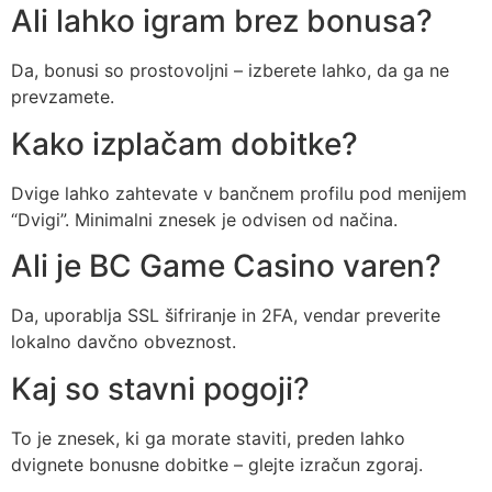
Ali lahko igram brez bonusa?
Da, bonusi so prostovoljni – izberete lahko, da ga ne
prevzamete.
Kako izplačam dobitke?
Dvige lahko zahtevate v bančnem profilu pod menijem
“Dvigi”. Minimalni znesek je odvisen od načina.
Ali je BC Game Casino varen?
Da, uporablja SSL šifriranje in 2FA, vendar preverite
lokalno davčno obveznost.
Kaj so stavni pogoji?
To je znesek, ki ga morate staviti, preden lahko
dvignete bonusne dobitke – glejte izračun zgoraj.