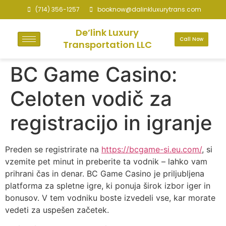
(714) 356-1257
booknow@dalinkluxurytrans.com
De’link Luxury
Call Now
Transportation LLC
BC Game Casino:
Celoten vodič za
registracijo in igranje
Preden se registrirate na
https://bcgame-si.eu.com/
, si
vzemite pet minut in preberite ta vodnik – lahko vam
prihrani čas in denar. BC Game Casino je priljubljena
platforma za spletne igre, ki ponuja širok izbor iger in
bonusov. V tem vodniku boste izvedeli vse, kar morate
vedeti za uspešen začetek.