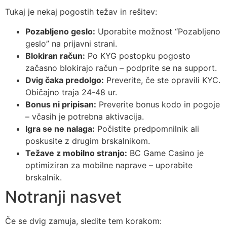
Tukaj je nekaj pogostih težav in rešitev:
Pozabljeno geslo:
Uporabite možnost “Pozabljeno
geslo” na prijavni strani.
Blokiran račun:
Po KYG postopku pogosto
začasno blokirajo račun – podprite se na support.
Dvig čaka predolgo:
Preverite, če ste opravili KYC.
Običajno traja 24-48 ur.
Bonus ni pripisan:
Preverite bonus kodo in pogoje
– včasih je potrebna aktivacija.
Igra se ne nalaga:
Počistite predpomnilnik ali
poskusite z drugim brskalnikom.
Težave z mobilno stranjo:
BC Game Casino je
optimiziran za mobilne naprave – uporabite
brskalnik.
Notranji nasvet
Če se dvig zamuja, sledite tem korakom: