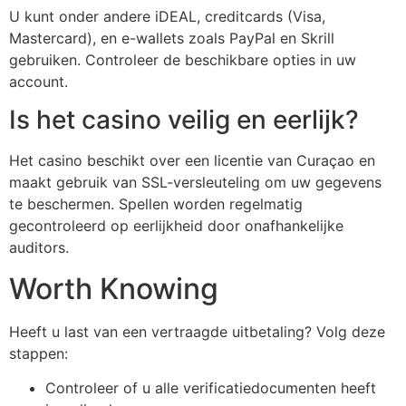
U kunt onder andere iDEAL, creditcards (Visa,
Mastercard), en e-wallets zoals PayPal en Skrill
gebruiken. Controleer de beschikbare opties in uw
account.
Is het casino veilig en eerlijk?
Het casino beschikt over een licentie van Curaçao en
maakt gebruik van SSL-versleuteling om uw gegevens
te beschermen. Spellen worden regelmatig
gecontroleerd op eerlijkheid door onafhankelijke
auditors.
Worth Knowing
Heeft u last van een vertraagde uitbetaling? Volg deze
stappen:
Controleer of u alle verificatiedocumenten heeft