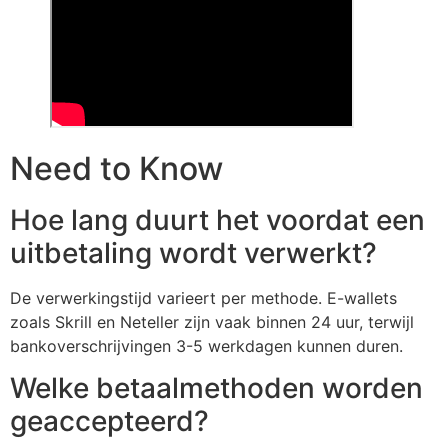
Need to Know
Hoe lang duurt het voordat een
uitbetaling wordt verwerkt?
De verwerkingstijd varieert per methode. E-wallets
zoals Skrill en Neteller zijn vaak binnen 24 uur, terwijl
bankoverschrijvingen 3-5 werkdagen kunnen duren.
Welke betaalmethoden worden
geaccepteerd?