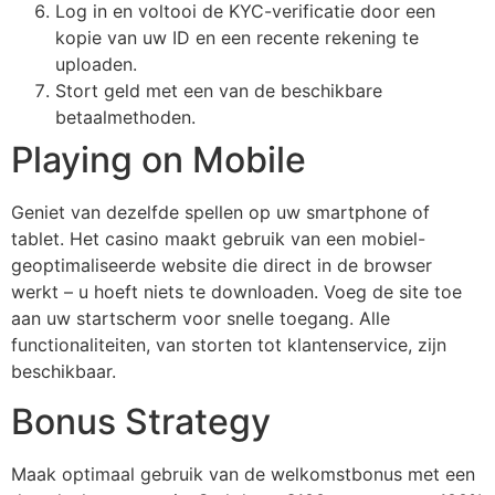
Log in en voltooi de KYC-verificatie door een
kopie van uw ID en een recente rekening te
uploaden.
Stort geld met een van de beschikbare
betaalmethoden.
Playing on Mobile
Geniet van dezelfde spellen op uw smartphone of
tablet. Het casino maakt gebruik van een mobiel-
geoptimaliseerde website die direct in de browser
werkt – u hoeft niets te downloaden. Voeg de site toe
aan uw startscherm voor snelle toegang. Alle
functionaliteiten, van storten tot klantenservice, zijn
beschikbaar.
Bonus Strategy
Maak optimaal gebruik van de welkomstbonus met een