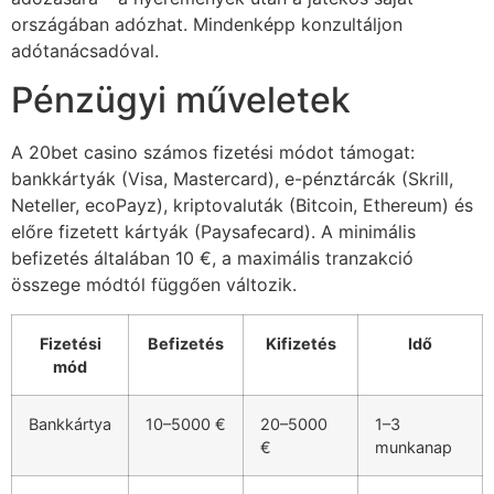
országában adózhat. Mindenképp konzultáljon
adótanácsadóval.
Pénzügyi műveletek
A 20bet casino számos fizetési módot támogat:
bankkártyák (Visa, Mastercard), e-pénztárcák (Skrill,
Neteller, ecoPayz), kriptovaluták (Bitcoin, Ethereum) és
előre fizetett kártyák (Paysafecard). A minimális
befizetés általában 10 €, a maximális tranzakció
összege módtól függően változik.
Fizetési
Befizetés
Kifizetés
Idő
mód
Bankkártya
10–5000 €
20–5000
1–3
€
munkanap