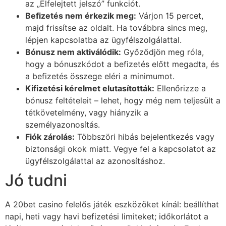
az „Elfelejtett jelszó” funkciót.
Befizetés nem érkezik meg:
Várjon 15 percet,
majd frissítse az oldalt. Ha továbbra sincs meg,
lépjen kapcsolatba az ügyfélszolgálattal.
Bónusz nem aktiválódik:
Győződjön meg róla,
hogy a bónuszkódot a befizetés előtt megadta, és
a befizetés összege eléri a minimumot.
Kifizetési kérelmet elutasították:
Ellenőrizze a
bónusz feltételeit – lehet, hogy még nem teljesült a
tétkövetelmény, vagy hiányzik a
személyazonosítás.
Fiók zárolás:
Többszöri hibás bejelentkezés vagy
biztonsági okok miatt. Vegye fel a kapcsolatot az
ügyfélszolgálattal az azonosításhoz.
Jó tudni
A 20bet casino felelős játék eszközöket kínál: beállíthat
napi, heti vagy havi befizetési limiteket; időkorlátot a