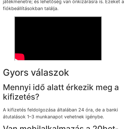
játékmenetre; és lehetőség van önkizárásra is. Ezeket a
fiókbeállításokban találja.
Gyors válaszok
Mennyi idő alatt érkezik meg a
kifizetés?
A kifizetés feldolgozása általában 24 óra, de a banki
átutalások 1–3 munkanapot vehetnek igénybe.
Van mobilalkalmazás a 20bet-