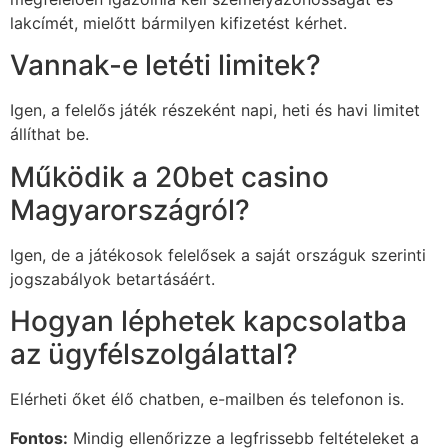
lakcímét, mielőtt bármilyen kifizetést kérhet.
Vannak-e letéti limitek?
Igen, a felelős játék részeként napi, heti és havi limitet
állíthat be.
Működik a 20bet casino
Magyarországról?
Igen, de a játékosok felelősek a saját országuk szerinti
jogszabályok betartásáért.
Hogyan léphetek kapcsolatba
az ügyfélszolgálattal?
Elérheti őket élő chatben, e-mailben és telefonon is.
Fontos:
Mindig ellenőrizze a legfrissebb feltételeket a